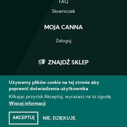
FAQ
Słowniczek
MOJA CANNA
Zaloguj
ZNAJDŹ SKLEP
Używamy plików cookie na tej stronie aby
poprawić doświadzenia użytkownika
Facebook
Instagram
YouTube
Klikając przycisk Akceptuj, wyrażasz na to zgodę.
Więcej informacji
© 2026 CANNA - Wszystkie prawa
zastrzeżone
Zrzeczenie
Polityka
AKCEPTUJ
NIE, DZIĘKUJĘ
Prywatoność
Polityka plików cookie