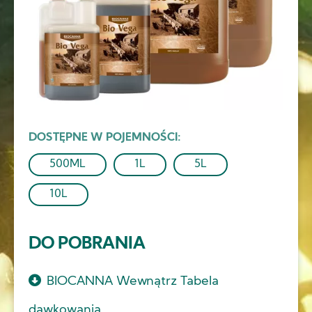
DOSTĘPNE W POJEMNOŚCI
500ML
1L
5L
10L
DO POBRANIA
BIOCANNA Wewnątrz Tabela
dawkowania