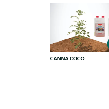
Uprawa
w
kokosie
CANNA COCO
Pagination