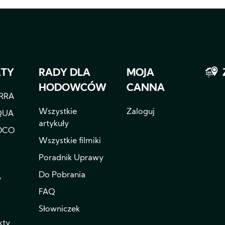
hobbys
Oprócz
MB
regular
linii
COCO
istnieje
KTY
RADY DLA
MOJA
równie
HODOWCÓW
CANNA
CANN
RRA
COGr.
Linia
Wszystkie
Zaloguj
QUA
ta
artykuły
zawier
OCO
specjal
Wszystkie filmiki
płytę
Poradnik Uprawy
COGr
i
Do Pobrania
A
jest
idealna
FAQ
dla
doświa
Słowniczek
i
kty