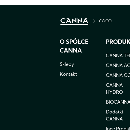
COCO
BREADCRU
O SPÓŁCE
PRODU
CANNA
CANNA TE
Sklepy
CANNA A
Kontakt
CANNA C
CANNA
HYDRO
BIOCANN
Dodatki
CANNA
Inne Produ