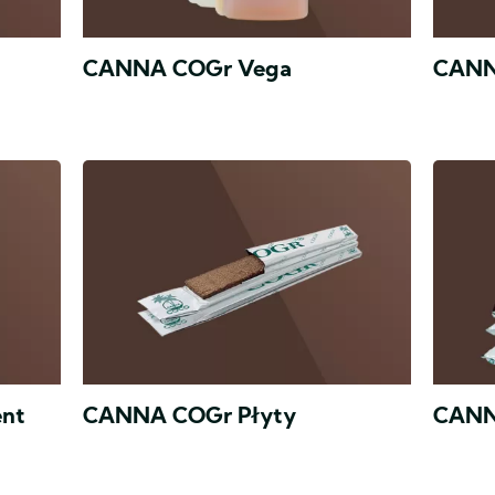
CANNA COGr Vega
CANN
CANN
Read
COCO
more
to
about
linia
odżyw
CANN
i
COCO
podłoży
które
zostały
specjal
opraco
do
nt
CANNA COGr Płyty
CAN
uprawy
roślin
w