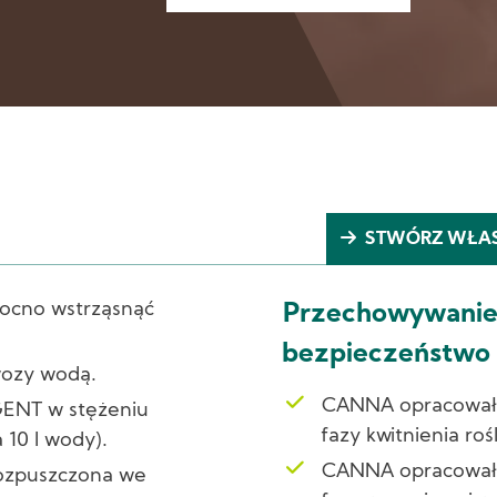
STWÓRZ WŁA
ocno wstrząsnąć
Przechowywanie,
bezpieczeństwo i
wozy wodą.
CANNA opracowała 
ENT w stężeniu
fazy kwitnienia roś
 10 l wody).
CANNA opracowała
ozpuszczona we