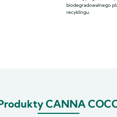
biodegradowalnego plas
recyklingu.
Produkty CANNA COC