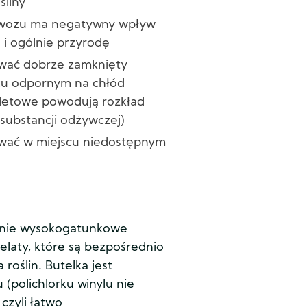
śliny
nawozu ma negatywny wpływ
ę i ogólnie przyrodę
wać dobrze zamknięty
cu odpornym na chłód
oletowe powodują rozkład
substancji odżywczej)
wać w miejscu niedostępnym
znie wysokogatunkowe
helaty, które są bezpośrednio
 roślin. Butelka jest
 (polichlorku winylu nie
czyli łatwo