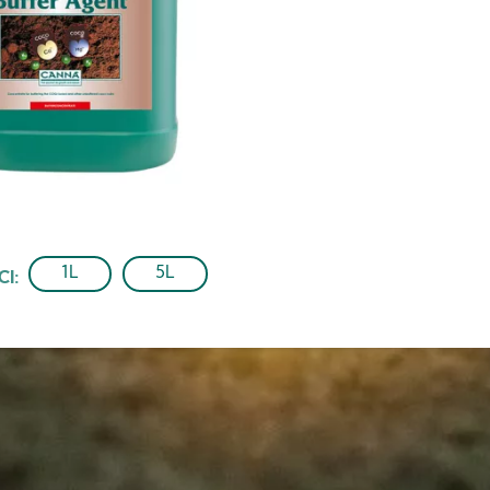
1L
5L
CI