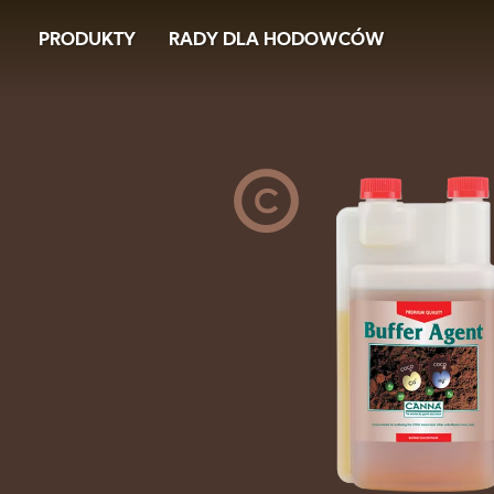
Image
Skip
PRODUKTY
RADY DLA HODOWCÓW
to
main
content