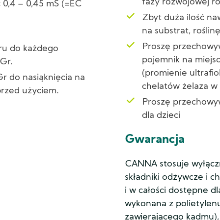
fazy rozwojowej ro
 0,4 – 0,45 mS (=EC
Zbyt duża ilość 
na substrat, roślin
Proszę przechowy
oru do każdego
pojemnik na miejs
Gr.
(promienie ultrafi
 do nasiąknięcia na
chelatów żelaza w 
przed użyciem.
Proszę przechowy
dla dzieci
Gwarancja
CANNA stosuje wyłąc
składniki odżywcze i c
i w całości dostępne dla
wykonana z polietylenu
zawierającego kadmu), 