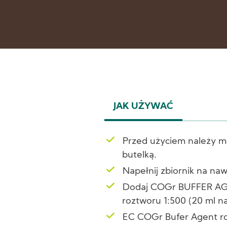
JAK UŻYWAĆ
(ACTIVE
TAB)
Przed użyciem należy m
butelką.
Napełnij zbiornik na na
Dodaj COGr BUFFER AG
roztworu 1:500 (20 ml na
EC COGr Bufer Agent r