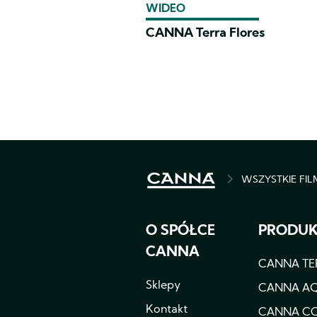
WIDEO
CANNA Terra Flores
WSZYSTKIE FILM
BREADCRU
O SPÓŁCE
PRODU
CANNA
CANNA TE
Sklepy
CANNA A
Kontakt
CANNA C