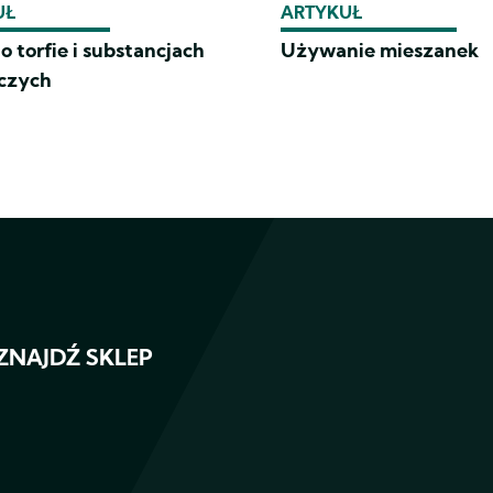
UŁ
ARTYKUŁ
 torfie i substancjach
Używanie mieszanek
czych
ZNAJDŹ SKLEP