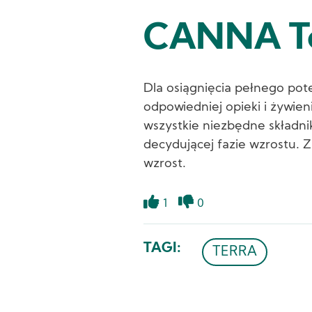
CANNA Te
Dla osiągnięcia pełnego pote
odpowiedniej opieki i żywien
wszystkie niezbędne składnik
decydującej fazie wzrostu. 
wzrost.
1
0
Like
Dislike
TAGI
TERRA