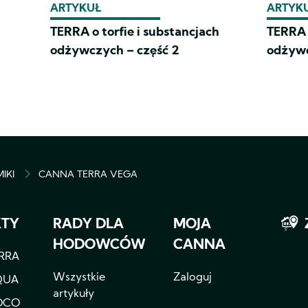
ARTYKUŁ
ARTYK
TERRA o torfie i substancjach
TERRA o
odżywczych – część 2
odżyw
IKI
CANNA TERRA VEGA
MB
KTY
RADY DLA
MOJA
HODOWCÓW
CANNA
RRA
Wszystkie
Zaloguj
QUA
artykuły
OCO