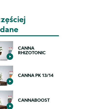
zęściej
ądane
CANNA
RHIZOTONIC
CANNA PK 13/14
CANNABOOST