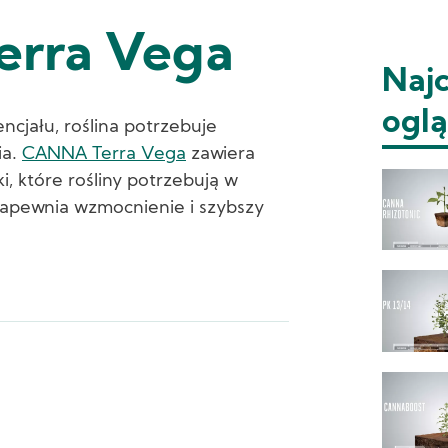
rra Vega
Najc
ogl
ncjału, roślina potrzebuje
ia.
CANNA Terra Vega
zawiera
i, które rośliny potrzebują w
Zapewnia wzmocnienie i szybszy