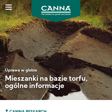
Skip
to
main
content
Uprawa w glebie
Mieszanki na bazie torfu,
ogólne informacje