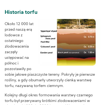
Historia torfu
Image
Około 12 000 lat
przed naszą erą
lodowce z
ostatniego
zlodowacenia
zaczęły
ustępować na
północ i
pozostawiły po
sobie jałowe piaszczyste tereny. Pokryły je pierwsze
rośliny, a gdy obumarły utworzyły cienką warstwę
torfu, nazywaną torfem ciemnym.
Kolejny długi okres formowania warstwy czarnego
torfu był przerywany krótkimi zlodowaceniami w